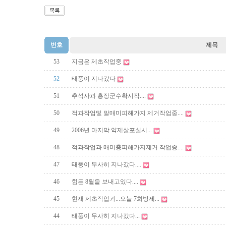
번호
제목
53
지금은 제초작업중
52
태풍이 지나갔다
51
추석사과 홍장군수확시작....
50
적과작업및 말매미피해가지 제거작업중....
49
2006년 마지막 약제살포실시...
48
적과작업과 매미충피해가지제거 작업중....
47
태풍이 무사히 지나갔다....
46
힘든 8월을 보내고있다....
45
현재 제초작업과...오늘 7회방제...
44
태풍이 무사히 지나갔다...