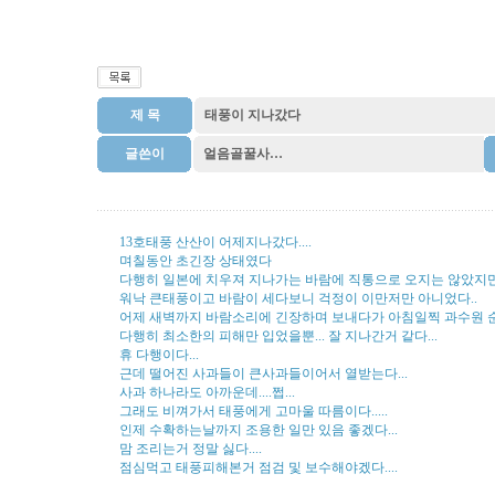
제 목
태풍이 지나갔다
글쓴이
얼음골꿀사…
13호태풍 산산이 어제지나갔다....
며칠동안 초긴장 상태였다
다행히 일본에 치우져 지나가는 바람에 직통으로 오지는 않았지만.
워낙 큰태풍이고 바람이 세다보니 걱정이 이만저만 아니었다..
어제 새벽까지 바람소리에 긴장하며 보내다가 아침일찍 과수원
다행히 최소한의 피해만 입었을뿐... 잘 지나간거 같다...
휴 다행이다...
근데 떨어진 사과들이 큰사과들이어서 열받는다...
사과 하나라도 아까운데....쩝...
그래도 비껴가서 태풍에게 고마울 따름이다.....
인제 수확하는날까지 조용한 일만 있음 좋겠다...
맘 조리는거 정말 싫다....
점심먹고 태풍피해본거 점검 및 보수해야겠다....