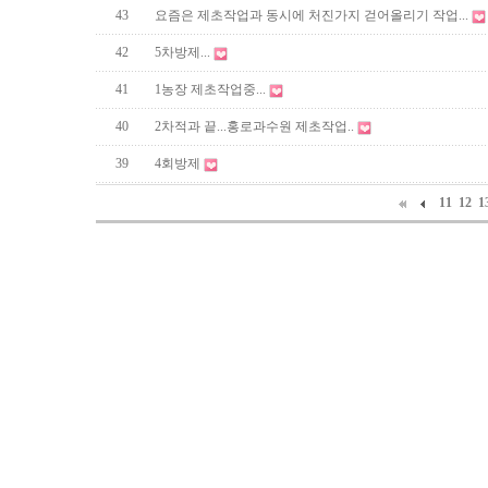
43
요즘은 제초작업과 동시에 처진가지 걷어올리기 작업...
42
5차방제...
41
1농장 제초작업중...
40
2차적과 끝...홍로과수원 제초작업..
39
4회방제
11
12
1