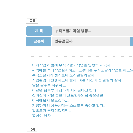
제 목
부직포깔기작업 병행...
글쓴이
얼음골꿀사…
이차작업과 함께 부직포깔기작업을 병행하고 있다...
새벽에는 적과작업실시하고...오후에는 부직포깔기작업을 하고있다
부직포깔기가 생각보다 오래걸릴꺼같다..
작업환경이 안좋다고나 할까..여튼 시간이 좀 걸릴꺼 같다...
날은 갈수록 더워지고..
이르면 담주부터 장마가 시작된다고 한다...
장마전에 약을 한번더 살포할수있음 좋으련만....
어떡해될지 모르겠다....
지금까지의 생육상태는 스스로 만족하고 있다..
앞으로가 문제이겠지만...
열심히 하자