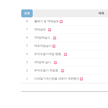
번호
제목
8
풀베기 및 약제살포
7
약제살포..
6
5차방제실시...
5
제초작업실시
4
부직포깔기작업 병행...
3
4차방제 실시...
2
부직포깔기 작업중...
1
사과일기게시판을 새로이 개편했다