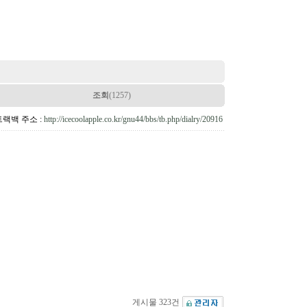
조회
(1257)
트랙백 주소 :
http://icecoolapple.co.kr/gnu44/bbs/tb.php/dialry/20916
게시물 323건