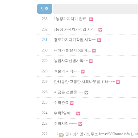
번호
233
1농장가지치기 완료..
232
1농장 가지치기작업 시작...
231
홍로가지치기작업 시작~~
230
새해가 밝은지 5일이....
229
농협사과선별시작~~
228
겨울의 시작~~~
227
한해동안 고생한 사과나무를 위해~~~
226
지금은 선별중~~~
225
수확완료
224
수확5일째.....
223
수확시작~~~~
222
밍키넷> 밍키넷주소 https://892house.info 