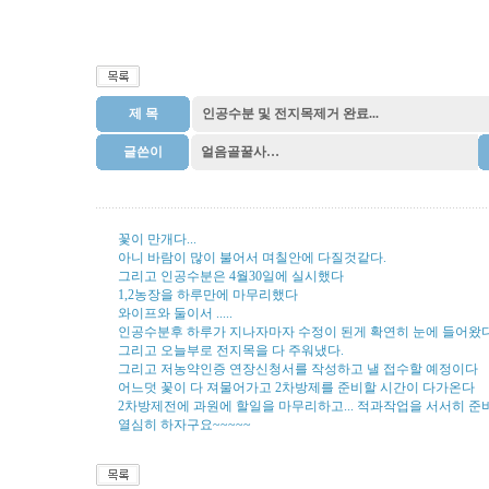
제 목
인공수분 및 전지목제거 완료...
글쓴이
얼음골꿀사…
꽃이 만개다...
아니 바람이 많이 불어서 며칠안에 다질것같다.
그리고 인공수분은 4월30일에 실시했다
1,2농장을 하루만에 마무리했다
와이프와 둘이서 .....
인공수분후 하루가 지나자마자 수정이 된게 확연히 눈에 들어왔다
그리고 오늘부로 전지목을 다 주워냈다.
그리고 저농약인증 연장신청서를 작성하고 낼 접수할 예정이다
어느덧 꽃이 다 져물어가고 2차방제를 준비할 시간이 다가온다
2차방제전에 과원에 할일을 마무리하고... 적과작업을 서서히 
열심히 하자구요~~~~~