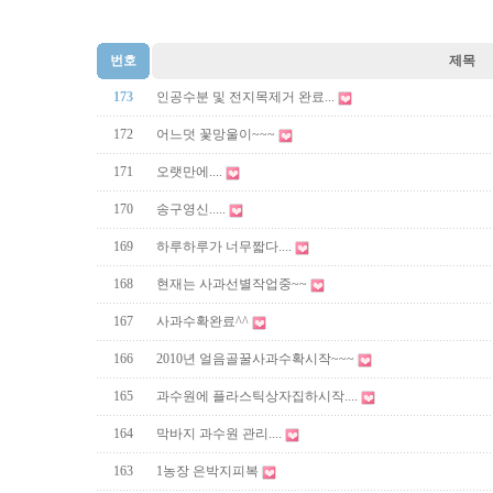
번호
제목
173
인공수분 및 전지목제거 완료...
172
어느덧 꽃망울이~~~
171
오랫만에....
170
송구영신.....
169
하루하루가 너무짧다....
168
현재는 사과선별작업중~~
167
사과수확완료^^
166
2010년 얼음골꿀사과수확시작~~~
165
과수원에 플라스틱상자집하시작....
164
막바지 과수원 관리....
163
1농장 은박지피복