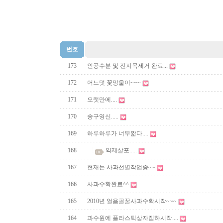
번호
173
인공수분 및 전지목제거 완료...
172
어느덧 꽃망울이~~~
171
오랫만에....
170
송구영신.....
169
하루하루가 너무짧다....
168
약제살포.....
167
현재는 사과선별작업중~~
166
사과수확완료^^
165
2010년 얼음골꿀사과수확시작~~~
164
과수원에 플라스틱상자집하시작....