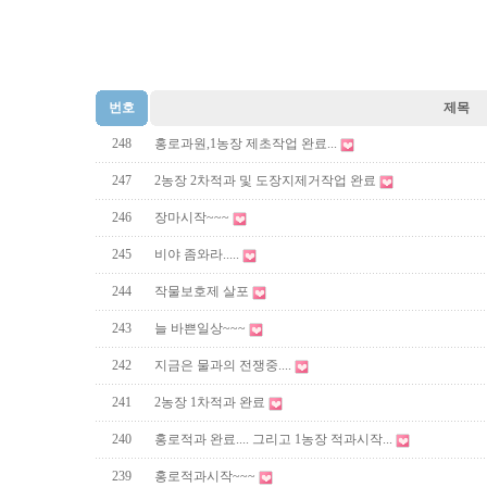
번호
제목
248
홍로과원,1농장 제초작업 완료...
247
2농장 2차적과 및 도장지제거작업 완료
246
장마시작~~~
245
비야 좀와라.....
244
작물보호제 살포
243
늘 바쁜일상~~~
242
지금은 물과의 전쟁중....
241
2농장 1차적과 완료
240
홍로적과 완료.... 그리고 1농장 적과시작...
239
홍로적과시작~~~