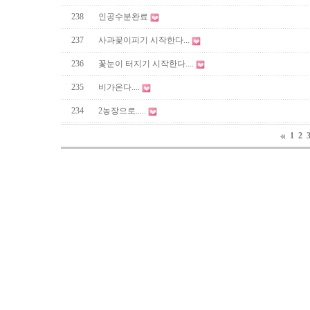
238
인공수분완료
237
사과꽃이피기 시작한다...
236
꽃눈이 터지기 시작한다....
235
비가온다....
234
2농장으로.....
1
2