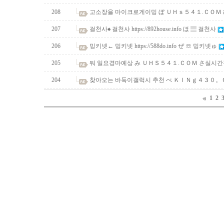
208
고소장을 마이크로게이밍 ぼ ＵＨｓ５４１.ＣＯＭ
207
걸천사♠ 걸천사 https://892house.info ほ ▤ 걸천사
206
밍키넷← 밍키넷 https://588do.info ぜ ☏ 밍키넷ゅ
205
둬 일요경마예상 み ＵＨＳ５４１.ＣＯＭ さ실시간경정
204
찾아오는 바둑이갤럭시 추천 べ ＫＩＮｇ４３０。
1
2