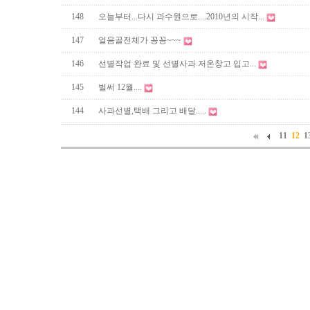
148
오늘부터...다시 과수원으로....2010년의 시작...
147
얼음골전체가 꽁꽁~~~
146
선별작업 완료 및 선별사과 저온창고 입고...
145
벌써 12월....
144
사과선별,택배 그리고 배달.....
11
12
1