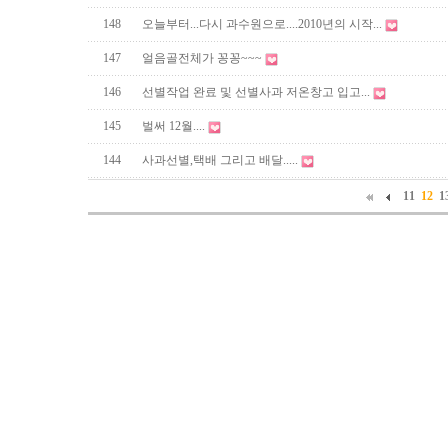
148
오늘부터...다시 과수원으로....2010년의 시작...
147
얼음골전체가 꽁꽁~~~
146
선별작업 완료 및 선별사과 저온창고 입고...
145
벌써 12월....
144
사과선별,택배 그리고 배달.....
11
12
1